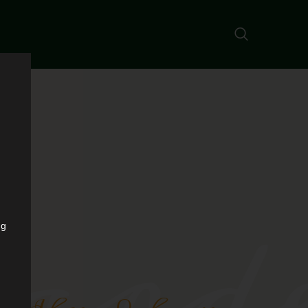
ard
ng