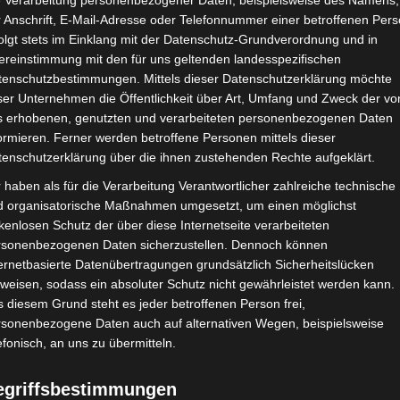
Natur 
e Verarbeitung personenbezogener Daten, beispielsweise des Namens,
 Anschrift, E-Mail-Adresse oder Telefonnummer einer betroffenen Pers
Pfl
olgt stets im Einklang mit der Datenschutz-Grundverordnung und in
ereinstimmung mit den für uns geltenden landesspezifischen
tenschutzbestimmungen. Mittels dieser Datenschutzerklärung möchte
ser Unternehmen die Öffentlichkeit über Art, Umfang und Zweck der vo
s erhobenen, genutzten und verarbeiteten personenbezogenen Daten
ormieren. Ferner werden betroffene Personen mittels dieser
tenschutzerklärung über die ihnen zustehenden Rechte aufgeklärt.
 haben als für die Verarbeitung Verantwortlicher zahlreiche technische
d organisatorische Maßnahmen umgesetzt, um einen möglichst
Wir bieten umfasse
kenlosen Schutz der über diese Internetseite verarbeiteten
rsonenbezogenen Daten sicherzustellen. Dennoch können
Bewässerung, Land
ernetbasierte Datenübertragungen grundsätzlich Sicherheitslücken
weisen, sodass ein absoluter Schutz nicht gewährleistet werden kann.
 diesem Grund steht es jeder betroffenen Person frei,
rsonenbezogene Daten auch auf alternativen Wegen, beispielsweise
efonisch, an uns zu übermitteln.
egriffsbestimmungen