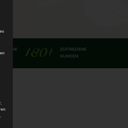
e
ies
180
+
LOSSENE
ZUFRIEDENE
den
KUNDEN
,
ren
,