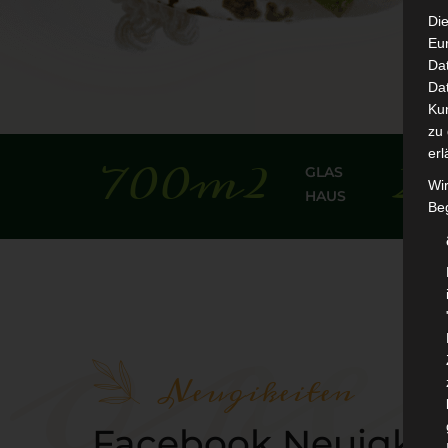
Die
Eu
Da
Dat
Ku
zu 
700
m²
2
erl
GLAS
g
r
e
Wi
HAUS
Beg
Neugikeiten
Facebook Neuigkei