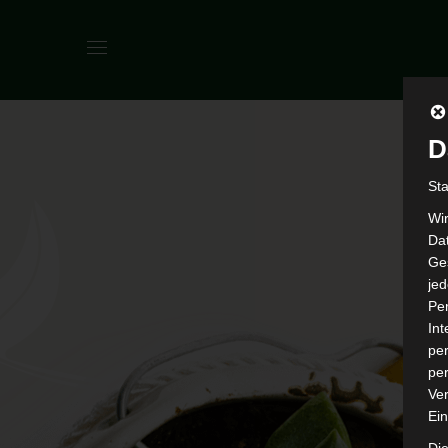
D
St
Wi
Dat
Ges
je
Pe
In
per
per
Ver
Ein