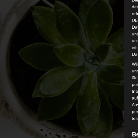
Di
der
erf
Üb
Da
un
un
inf
Da
Wir
un
lüc
pe
Int
auf
Aus
pe
tel
B