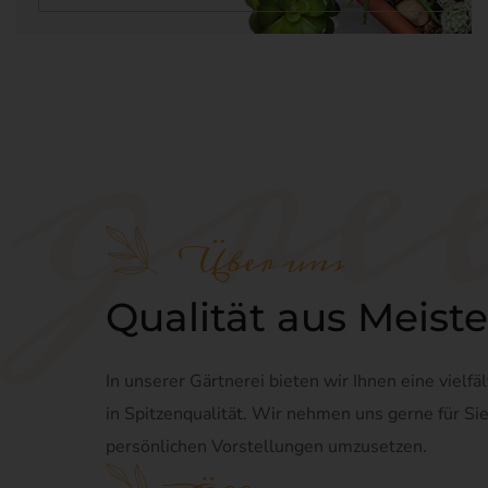
g
r
e
Na
V
Ver
de
un
Gä
Über uns
Kl
Vo
Qualität aus Meist
879
Te
In unserer Gärtnerei bieten wir Ihnen eine vielf
E-
in Spitzenqualität.
Wir nehmen uns gerne für Sie 
C
persönlichen Vorstellungen umzusetzen.
Die