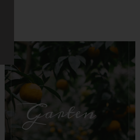
n,
n
ugt
Garten