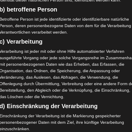
Identität dieser natürlichen Person sind, identifiziert werden kann.
b) betroffene Person
Betroffene Person ist jede identifizierte oder identifizierbare natürliche
Person, deren personenbezogene Daten von dem für die Verarbeitung
Verantwortlichen verarbeitet werden.
c) Verarbeitung
Verarbeitung ist jeder mit oder ohne Hilfe automatisierter Verfahren
ausgeführte Vorgang oder jede solche Vorgangsreihe im Zusammenh
mit personenbezogenen Daten wie das Erheben, das Erfassen, die
Organisation, das Ordnen, die Speicherung, die Anpassung oder
Veränderung, das Auslesen, das Abfragen, die Verwendung, die
Offenlegung durch Übermittlung, Verbreitung oder eine andere Form d
Bereitstellung, den Abgleich oder die Verknüpfung, die Einschränkung,
das Löschen oder die Vernichtung.
d) Einschränkung der Verarbeitung
elfsightcdn.com
ist deaktiviert.
✓ Erlauben
Datenschutzbedingungen
Einschränkung der Verarbeitung ist die Markierung gespeicherter
personenbezogener Daten mit dem Ziel, ihre künftige Verarbeitung
einzuschränken.