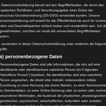
 Datenschutzerklärung beruht auf den Begrifflichkeiten, die durch den
ropäischen Richtlinien- und Verordnungsgeber beim Erlass der
tenschutz-Grundverordnung (DS-GVO) verwendet wurden. Unsere
enschutzerklärung soll sowohl für die Öffentlichkeit als auch für unser
nden und Geschäftspartner einfach lesbar und verständlich sein. Um d
gewährleisten, möchten wir vorab die verwendeten Begrifflichkeiten
0
+
200
+
äutern.
JAHRE
ABGESCH
e
n
r verwenden in dieser Datenschutzerklärung unter anderem die folgen
ERFAHRUNG
PROJEKTE
riffe:
a) personenbezogene Daten
Personenbezogene Daten sind alle Informationen, die sich auf eine
identifizierte oder identifizierbare natürliche Person (im Folgenden
"betroffene Person") beziehen. Als identifizierbar wird eine natürliche
Person angesehen, die direkt oder indirekt, insbesondere mittels
Zuordnung zu einer Kennung wie einem Namen, zu einer Kennnummer
zu Standortdaten, zu einer Online-Kennung oder zu einem oder mehre
besonderen Merkmalen, die Ausdruck der physischen, physiologischen
genetischen, psychischen, wirtschaftlichen, kulturellen oder sozialen
ten