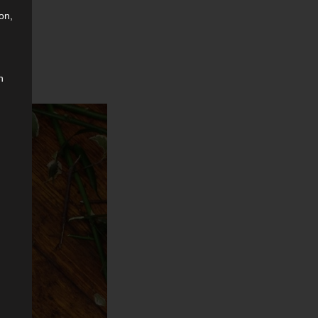
on,
n