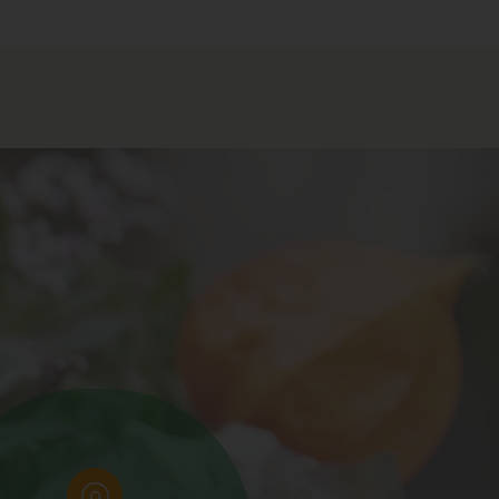
tel
s
n
,
g
egt