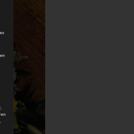
e
ies
den
,
ren
,