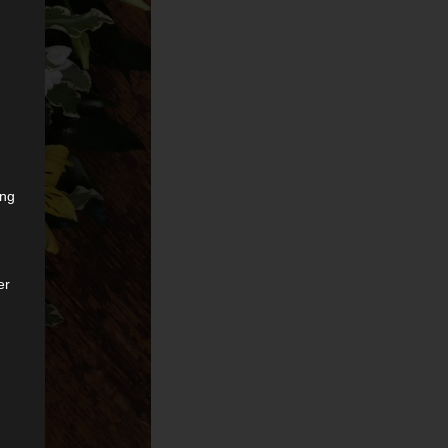
ang
er