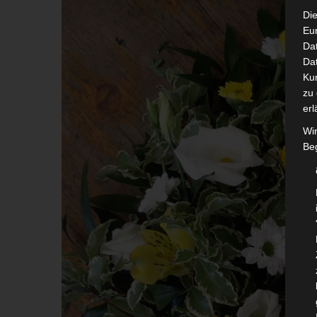
Die
Eu
Da
Dat
Ku
zu 
erl
Wi
Beg