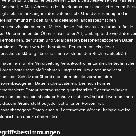
e Verarbeitung personenbezogener Daten, beispielsweise des Namens,
 Anschrift, E-Mail-Adresse oder Telefonnummer einer betroffenen Pers
olgt stets im Einklang mit der Datenschutz-Grundverordnung und in
ereinstimmung mit den für uns geltenden landesspezifischen
tenschutzbestimmungen. Mittels dieser Datenschutzerklärung möchte
ser Unternehmen die Öffentlichkeit über Art, Umfang und Zweck der vo
s erhobenen, genutzten und verarbeiteten personenbezogenen Daten
ormieren. Ferner werden betroffene Personen mittels dieser
tenschutzerklärung über die ihnen zustehenden Rechte aufgeklärt.
 haben als für die Verarbeitung Verantwortlicher zahlreiche technische
d organisatorische Maßnahmen umgesetzt, um einen möglichst
kenlosen Schutz der über diese Internetseite verarbeiteten
rsonenbezogenen Daten sicherzustellen. Dennoch können
ernetbasierte Datenübertragungen grundsätzlich Sicherheitslücken
weisen, sodass ein absoluter Schutz nicht gewährleistet werden kann.
 diesem Grund steht es jeder betroffenen Person frei,
rsonenbezogene Daten auch auf alternativen Wegen, beispielsweise
efonisch, an uns zu übermitteln.
egriffsbestimmungen