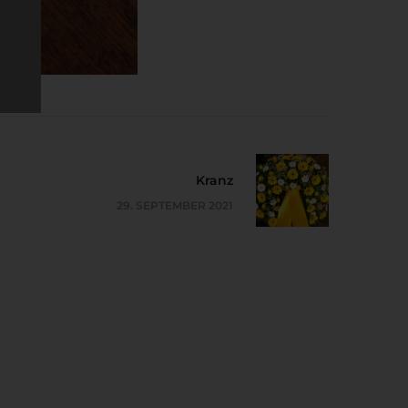
ner
ne
er
Kranz
29. SEPTEMBER 2021
hen
e
aren