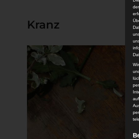
Di
der
erf
Kranz
Üb
Da
un
un
inf
Da
Wir
un
lüc
pe
Int
auf
Aus
pe
tel
B