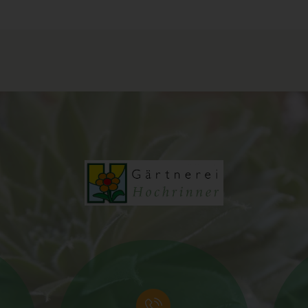
g) Verantwortlicher oder für die Verarbeitung
Verantwortlicher
Verantwortlicher oder für die Verarbeitung Verantwortlicher ist die
natürliche oder juristische Person, Behörde, Einrichtung oder andere
Stelle, die allein oder gemeinsam mit anderen über die Zwecke und Mit
der Verarbeitung von personenbezogenen Daten entscheidet. Sind die
Zwecke und Mittel dieser Verarbeitung durch das Unionsrecht oder da
Recht der Mitgliedstaaten vorgegeben, so kann der Verantwortliche
beziehungsweise können die bestimmten Kriterien seiner Benennung
nach dem Unionsrecht oder dem Recht der Mitgliedstaaten vorgesehe
werden.
h) Auftragsverarbeiter
Auftragsverarbeiter ist eine natürliche oder juristische Person, Behörde
Einrichtung oder andere Stelle, die personenbezogene Daten im Auftra
des Verantwortlichen verarbeitet.
i) Empfänger
Empfänger ist eine natürliche oder juristische Person, Behörde,
Einrichtung oder andere Stelle, der personenbezogene Daten offengel