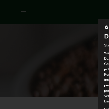
D
St
Wi
Dat
Ges
je
Pe
In
per
per
Ver
Ein