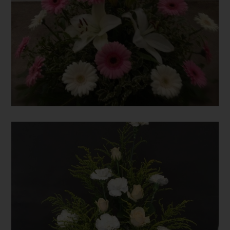
Zahlreiche Internetseiten und Server verwenden Cookies. Viele
Cookies enthalten eine sogenannte Cookie-ID. Eine Cookie-ID
ist eine eindeutige Kennung des Cookies. Sie besteht aus einer
Zeichenfolge, durch welche Internetseiten und Server dem
konkreten Internetbrowser zugeordnet werden können, in dem
das Cookie gespeichert wurde. Dies ermöglicht es den
besuchten Internetseiten und Servern, den individuellen
Browser der betroffenen Person von anderen Internetbrowsern,
die andere Cookies enthalten, zu unterscheiden. Ein bestimmter
Internetbrowser kann über die eindeutige Cookie-ID
wiedererkannt und identifiziert werden.
Durch den Einsatz von Cookies kann den Nutzern dieser
Internetseite nutzerfreundlichere Services bereitstellen, die ohne
die Cookie-Setzung nicht möglich wären.
Mittels eines Cookies können die Informationen und Angebote
auf unserer Internetseite im Sinne des Benutzers optimiert
werden. Cookies ermöglichen uns, wie bereits erwähnt, die
Benutzer unserer Internetseite wiederzuerkennen. Zweck dieser
Wiedererkennung ist es, den Nutzern die Verwendung unserer
Internetseite zu erleichtern. Der Benutzer einer Internetseite, die