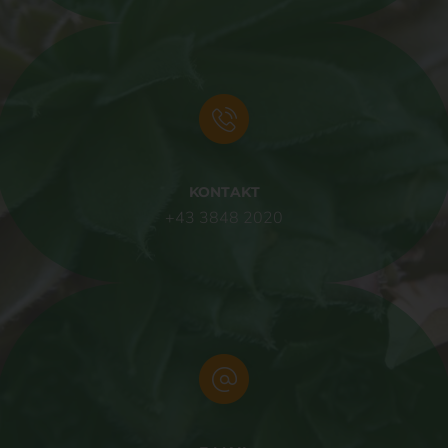
Die betroffene Person hat die Möglichkeit, sich auf der
Internetseite des für die Verarbeitung Verantwortlichen unter
Angabe von personenbezogenen Daten zu registrieren. Welche
personenbezogenen Daten dabei an den für die Verarbeitung
Verantwortlichen übermittelt werden, ergibt sich aus der
jeweiligen Eingabemaske, die für die Registrierung verwendet
wird. Die von der betroffenen Person eingegebenen
personenbezogenen Daten werden ausschließlich für die
interne Verwendung bei dem für die Verarbeitung
KONTAKT
Verantwortlichen und für eigene Zwecke erhoben und
+43 3848 2020
gespeichert. Der für die Verarbeitung Verantwortliche kann die
Weitergabe an einen oder mehrere Auftragsverarbeiter,
beispielsweise einen Paketdienstleister, veranlassen, der die
personenbezogenen Daten ebenfalls ausschließlich für eine
interne Verwendung, die dem für die Verarbeitung
Verantwortlichen zuzurechnen ist, nutzt.
Durch eine Registrierung auf der Internetseite des für die
Verarbeitung Verantwortlichen wird ferner die vom Internet-
Service-Provider (ISP) der betroffenen Person vergebene IP-
Adresse, das Datum sowie die Uhrzeit der Registrierung