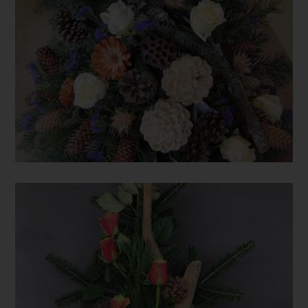
j) Dritter
Dritter ist eine natürliche oder juristische Person, Behörde,
Einrichtung oder andere Stelle außer der betroffenen Person,
dem Verantwortlichen, dem Auftragsverarbeiter und den
Personen, die unter der unmittelbaren Verantwortung des
Verantwortlichen oder des Auftragsverarbeiters befugt sind,
die personenbezogenen Daten zu verarbeiten.
k) Einwilligung
Einwilligung ist jede von der betroffenen Person freiwillig für
den bestimmten Fall in informierter Weise und
unmissverständlich abgegebene Willensbekundung in Form
einer Erklärung oder einer sonstigen eindeutigen
bestätigenden Handlung, mit der die betroffene Person zu
verstehen gibt, dass sie mit der Verarbeitung der sie
betreffenden personenbezogenen Daten einverstanden ist.
Name und Anschrift des für die