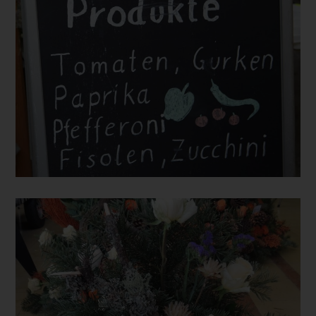
Verantwortliche beziehungsweise können die bestimmten
Kriterien seiner Benennung nach dem Unionsrecht oder dem
Recht der Mitgliedstaaten vorgesehen werden.
h) Auftragsverarbeiter
Auftragsverarbeiter ist eine natürliche oder juristische Person,
Behörde, Einrichtung oder andere Stelle, die
personenbezogene Daten im Auftrag des Verantwortlichen
verarbeitet.
i) Empfänger
Empfänger ist eine natürliche oder juristische Person,
Behörde, Einrichtung oder andere Stelle, der
personenbezogene Daten offengelegt werden, unabhängig
davon, ob es sich bei ihr um einen Dritten handelt oder nicht.
Behörden, die im Rahmen eines bestimmten
Untersuchungsauftrags nach dem Unionsrecht oder dem
Recht der Mitgliedstaaten möglicherweise
personenbezogene Daten erhalten, gelten jedoch nicht als
Empfänger.