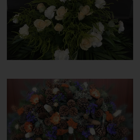
Cookies verwendet, muss beispielsweise nicht bei jedem
Besuch der Internetseite erneut seine Zugangsdaten eingeben,
weil dies von der Internetseite und dem auf dem
Computersystem des Benutzers abgelegten Cookie
übernommen wird. Ein weiteres Beispiel ist das Cookie eines
Warenkorbes im Online-Shop. Der Online-Shop merkt sich die
Artikel, die ein Kunde in den virtuellen Warenkorb gelegt hat,
über ein Cookie.
Die betroffene Person kann die Setzung von Cookies durch
unsere Internetseite jederzeit mittels einer entsprechenden
Einstellung des genutzten Internetbrowsers verhindern und
damit der Setzung von Cookies dauerhaft widersprechen.
Ferner können bereits gesetzte Cookies jederzeit über einen
Internetbrowser oder andere Softwareprogramme gelöscht
werden. Dies ist in allen gängigen Internetbrowsern möglich.
Deaktiviert die betroffene Person die Setzung von Cookies in
dem genutzten Internetbrowser, sind unter Umständen nicht alle
Funktionen unserer Internetseite vollumfänglich nutzbar.