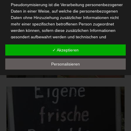
Pseudonymisierung ist die Verarbeitung personenbezogener
Daten in einer Weise, auf welche die personenbezogenen
Daten ohne Hinzuziehung zusätzlicher Informationen nicht
mehr einer spezifischen betroffenen Person zugeordnet
werden können, sofern diese zusätzlichen Informationen
gesondert aufbewahrt werden und technischen und
organisatorischen Maßnahmen unterliegen, die
gewährleisten, dass die personenbezogenen Daten nicht
✓ Akzeptieren
einer identifizierten oder identifizierbaren natürlichen Person
zugewiesen werden.
Personalisieren
g) Verantwortlicher oder für die
Verarbeitung Verantwortlicher
Verantwortlicher oder für die Verarbeitung Verantwortlicher ist
die natürliche oder juristische Person, Behörde, Einrichtung
oder andere Stelle, die allein oder gemeinsam mit anderen
über die Zwecke und Mittel der Verarbeitung von
personenbezogenen Daten entscheidet. Sind die Zwecke und
Mittel dieser Verarbeitung durch das Unionsrecht oder das
Recht der Mitgliedstaaten vorgegeben, so kann der