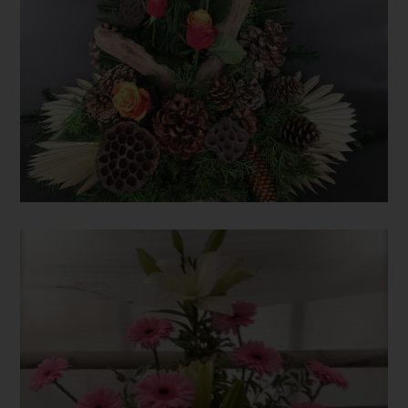
Verarbeitung Verantwortlichen
Verantwortlicher im Sinne der Datenschutz-Grundverordnung,
sonstiger in den Mitgliedstaaten der Europäischen Union
geltenden Datenschutzgesetze und anderer Bestimmungen mit
datenschutzrechtlichem Charakter ist:
Gärtnerei Hochrinner
Klaus Hochrinner
Vordernbergerstrasse 15
8790 Eisenerz - Österreich
Telefon: 038482020
E-Mail:
Cookies
Die Internetseiten verwenden Cookies. Cookies sind
Textdateien, welche über einen Internetbrowser auf einem
Computersystem abgelegt und gespeichert werden.