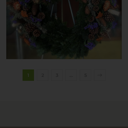
Erfassung von allgemeinen Daten und
Informationen
Die Internetseite erfasst mit jedem Aufruf der Internetseite durch
eine betroffene Person oder ein automatisiertes System eine
Reihe von allgemeinen Daten und Informationen. Diese
allgemeinen Daten und Informationen werden in den Logfiles
des Servers gespeichert. Erfasst werden können die (1)
verwendeten Browsertypen und Versionen, (2) das vom
zugreifenden System verwendete Betriebssystem, (3) die
Internetseite, von welcher ein zugreifendes System auf unsere
Internetseite gelangt (sogenannte Referrer), (4) die
1
2
3
…
5
Unterwebseiten, welche über ein zugreifendes System auf
unserer Internetseite angesteuert werden, (5) das Datum und
die Uhrzeit eines Zugriffs auf die Internetseite, (6) eine Internet-
Protokoll-Adresse (IP-Adresse), (7) der Internet-Service-
Provider des zugreifenden Systems und (8) sonstige ähnliche
Daten und Informationen, die der Gefahrenabwehr im Falle von
Angriffen auf unsere informationstechnologischen Systeme
dienen.