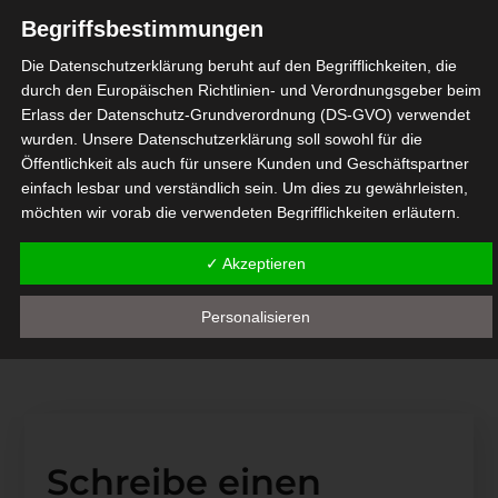
Begriffsbestimmungen
Die Datenschutzerklärung beruht auf den Begrifflichkeiten, die
durch den Europäischen Richtlinien- und Verordnungsgeber beim
Erlass der Datenschutz-Grundverordnung (DS-GVO) verwendet
wurden. Unsere Datenschutzerklärung soll sowohl für die
Balkonblumen 4
Öffentlichkeit als auch für unsere Kunden und Geschäftspartner
20. JANUAR 2020
einfach lesbar und verständlich sein. Um dies zu gewährleisten,
möchten wir vorab die verwendeten Begrifflichkeiten erläutern.
Wir verwenden in dieser Datenschutzerklärung unter anderem die
✓ Akzeptieren
Balkonblumen 2
folgenden Begriffe:
20. JANUAR 2020
a) personenbezogene Daten
Personalisieren
Personenbezogene Daten sind alle Informationen, die sich auf
eine identifizierte oder identifizierbare natürliche Person (im
Folgenden "betroffene Person") beziehen. Als identifizierbar
wird eine natürliche Person angesehen, die direkt oder indirekt,
insbesondere mittels Zuordnung zu einer Kennung wie einem
Namen, zu einer Kennnummer, zu Standortdaten, zu einer
Schreibe einen
Online-Kennung oder zu einem oder mehreren besonderen