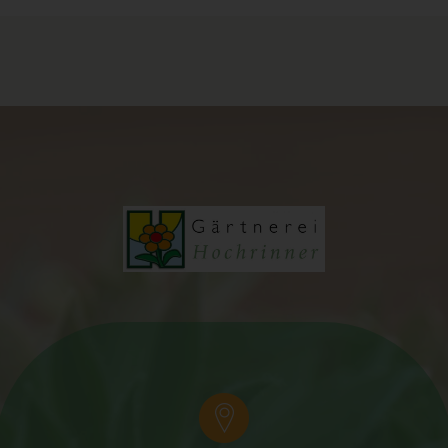
mehr einer spezifischen betroffenen Person zugeordnet
werden können, sofern diese zusätzlichen Informationen
gesondert aufbewahrt werden und technischen und
organisatorischen Maßnahmen unterliegen, die gewährleisten,
dass die personenbezogenen Daten nicht einer identifizierten
oder identifizierbaren natürlichen Person zugewiesen werden.
g) Verantwortlicher oder für die
Verarbeitung Verantwortlicher
Verantwortlicher oder für die Verarbeitung Verantwortlicher ist
die natürliche oder juristische Person, Behörde, Einrichtung
oder andere Stelle, die allein oder gemeinsam mit anderen
über die Zwecke und Mittel der Verarbeitung von
personenbezogenen Daten entscheidet. Sind die Zwecke und
Mittel dieser Verarbeitung durch das Unionsrecht oder das
Recht der Mitgliedstaaten vorgegeben, so kann der
Verantwortliche beziehungsweise können die bestimmten
Kriterien seiner Benennung nach dem Unionsrecht oder dem
Recht der Mitgliedstaaten vorgesehen werden.
h) Auftragsverarbeiter