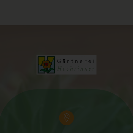
Pseudonymisierung ist die Verarbeitung personenbezogener
Daten in einer Weise, auf welche die personenbezogenen
Daten ohne Hinzuziehung zusätzlicher Informationen nicht
mehr einer spezifischen betroffenen Person zugeordnet
werden können, sofern diese zusätzlichen Informationen
gesondert aufbewahrt werden und technischen und
organisatorischen Maßnahmen unterliegen, die
gewährleisten, dass die personenbezogenen Daten nicht
einer identifizierten oder identifizierbaren natürlichen Person
zugewiesen werden.
g) Verantwortlicher oder für die
Verarbeitung Verantwortlicher
Verantwortlicher oder für die Verarbeitung Verantwortlicher ist
die natürliche oder juristische Person, Behörde, Einrichtung
oder andere Stelle, die allein oder gemeinsam mit anderen
über die Zwecke und Mittel der Verarbeitung von
personenbezogenen Daten entscheidet. Sind die Zwecke und
Mittel dieser Verarbeitung durch das Unionsrecht oder das
Recht der Mitgliedstaaten vorgegeben, so kann der