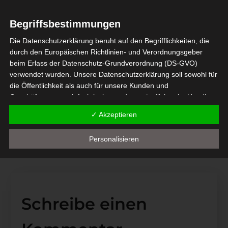
Begriffsbestimmungen
Die Datenschutzerklärung beruht auf den Begrifflichkeiten, die
Strauß 7
durch den Europäischen Richtlinien- und Verordnungsgeber
beim Erlass der Datenschutz-Grundverordnung (DS-GVO)
9. JUNI 2021
verwendet wurden. Unsere Datenschutzerklärung soll sowohl für
die Öffentlichkeit als auch für unsere Kunden und
Geschäftspartner einfach lesbar und verständlich sein. Um dies
Geschäft Vorbereich
zu gewährleisten, möchten wir vorab die verwendeten
✓ Akzeptieren
Begrifflichkeiten erläutern.
9. JUNI 2021
Wir verwenden in dieser Datenschutzerklärung unter anderem
Personalisieren
die folgenden Begriffe:
a) personenbezogene Daten
Personenbezogene Daten sind alle Informationen, die sich
auf eine identifizierte oder identifizierbare natürliche Person
Schreibe einen
(im Folgenden "betroffene Person") beziehen. Als
identifizierbar wird eine natürliche Person angesehen, die
direkt oder indirekt, insbesondere mittels Zuordnung zu einer