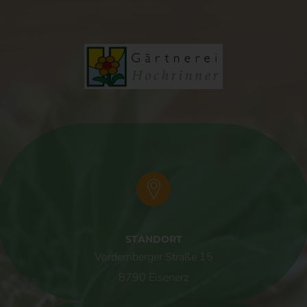
Pseudonymisierung ist die Verarbeitung personenbezogener
Daten in einer Weise, auf welche die personenbezogenen
Daten ohne Hinzuziehung zusätzlicher Informationen nicht
mehr einer spezifischen betroffenen Person zugeordnet
werden können, sofern diese zusätzlichen Informationen
gesondert aufbewahrt werden und technischen und
organisatorischen Maßnahmen unterliegen, die
gewährleisten, dass die personenbezogenen Daten nicht
einer identifizierten oder identifizierbaren natürlichen Person
zugewiesen werden.
g) Verantwortlicher oder für die
Verarbeitung Verantwortlicher
Verantwortlicher oder für die Verarbeitung Verantwortlicher ist
die natürliche oder juristische Person, Behörde, Einrichtung
oder andere Stelle, die allein oder gemeinsam mit anderen
STANDORT
über die Zwecke und Mittel der Verarbeitung von
Vordernberger Straße 15
personenbezogenen Daten entscheidet. Sind die Zwecke und
8790 Eisenerz
Mittel dieser Verarbeitung durch das Unionsrecht oder das
Recht der Mitgliedstaaten vorgegeben, so kann der