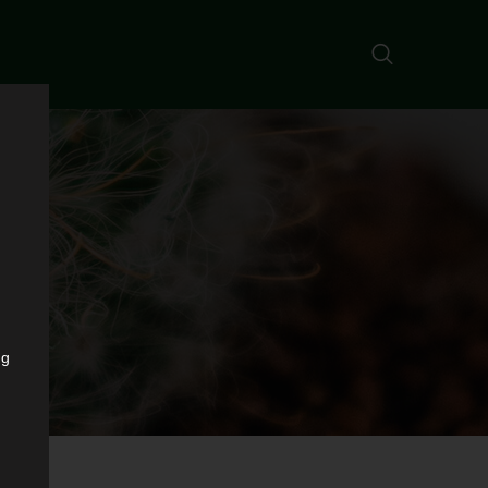
ECK
ng