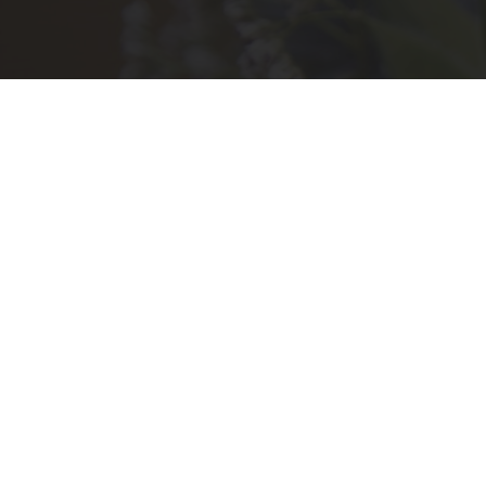
STANDORT
Vordernberger Straße 1
8790 Eisenerz