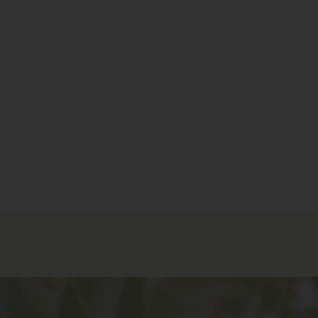
Identität dieser natürlichen Person sind, identifiziert werden kann.
b) betroffene Person
Betroffene Person ist jede identifizierte oder identifizierbare natürliche
Person, deren personenbezogene Daten von dem für die Verarbeitung
Verantwortlichen verarbeitet werden.
c) Verarbeitung
Verarbeitung ist jeder mit oder ohne Hilfe automatisierter Verfahren
ausgeführte Vorgang oder jede solche Vorgangsreihe im Zusammenh
mit personenbezogenen Daten wie das Erheben, das Erfassen, die
Organisation, das Ordnen, die Speicherung, die Anpassung oder
Veränderung, das Auslesen, das Abfragen, die Verwendung, die
Offenlegung durch Übermittlung, Verbreitung oder eine andere Form d
Bereitstellung, den Abgleich oder die Verknüpfung, die Einschränkung,
das Löschen oder die Vernichtung.
d) Einschränkung der Verarbeitung
Einschränkung der Verarbeitung ist die Markierung gespeicherter
personenbezogener Daten mit dem Ziel, ihre künftige Verarbeitung
einzuschränken.