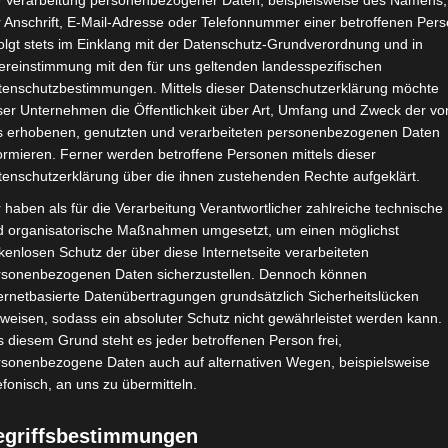
e Verarbeitung personenbezogener Daten, beispielsweise des Namens,
 Anschrift, E-Mail-Adresse oder Telefonnummer einer betroffenen Pers
olgt stets im Einklang mit der Datenschutz-Grundverordnung und in
ereinstimmung mit den für uns geltenden landesspezifischen
tenschutzbestimmungen. Mittels dieser Datenschutzerklärung möchte
ser Unternehmen die Öffentlichkeit über Art, Umfang und Zweck der vo
s erhobenen, genutzten und verarbeiteten personenbezogenen Daten
ormieren. Ferner werden betroffene Personen mittels dieser
tenschutzerklärung über die ihnen zustehenden Rechte aufgeklärt.
 haben als für die Verarbeitung Verantwortlicher zahlreiche technische
d organisatorische Maßnahmen umgesetzt, um einen möglichst
kenlosen Schutz der über diese Internetseite verarbeiteten
rsonenbezogenen Daten sicherzustellen. Dennoch können
ernetbasierte Datenübertragungen grundsätzlich Sicherheitslücken
weisen, sodass ein absoluter Schutz nicht gewährleistet werden kann.
 diesem Grund steht es jeder betroffenen Person frei,
rsonenbezogene Daten auch auf alternativen Wegen, beispielsweise
efonisch, an uns zu übermitteln.
egriffsbestimmungen