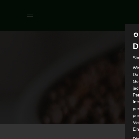
D
St
Wi
Dat
Ges
je
Pe
In
per
per
Ver
Ein