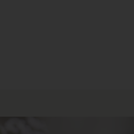
ang
er