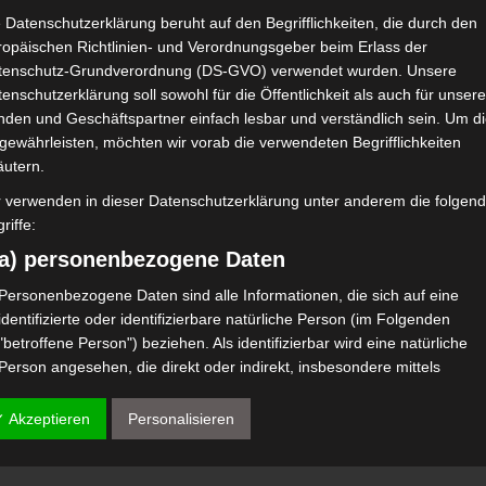
 Datenschutzerklärung beruht auf den Begrifflichkeiten, die durch den
ropäischen Richtlinien- und Verordnungsgeber beim Erlass der
tenschutz-Grundverordnung (DS-GVO) verwendet wurden. Unsere
enschutzerklärung soll sowohl für die Öffentlichkeit als auch für unser
nden und Geschäftspartner einfach lesbar und verständlich sein. Um d
gewährleisten, möchten wir vorab die verwendeten Begrifflichkeiten
äutern.
r verwenden in dieser Datenschutzerklärung unter anderem die folgen
riffe:
a) personenbezogene Daten
Personenbezogene Daten sind alle Informationen, die sich auf eine
identifizierte oder identifizierbare natürliche Person (im Folgenden
"betroffene Person") beziehen. Als identifizierbar wird eine natürliche
Person angesehen, die direkt oder indirekt, insbesondere mittels
Zuordnung zu einer Kennung wie einem Namen, zu einer Kennnummer
zu Standortdaten, zu einer Online-Kennung oder zu einem oder mehre
✓ Akzeptieren
Personalisieren
besonderen Merkmalen, die Ausdruck der physischen, physiologischen
genetischen, psychischen, wirtschaftlichen, kulturellen oder sozialen