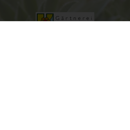
e) Profiling
Profiling ist jede Art der automatisierten Verarbeitung personenbezoge
Daten, die darin besteht, dass diese personenbezogenen Daten
verwendet werden, um bestimmte persönliche Aspekte, die sich auf ei
natürliche Person beziehen, zu bewerten, insbesondere, um Aspekte
bezüglich Arbeitsleistung, wirtschaftlicher Lage, Gesundheit, persönlich
Vorlieben, Interessen, Zuverlässigkeit, Verhalten, Aufenthaltsort oder
Ortswechsel dieser natürlichen Person zu analysieren oder
vorherzusagen.
f) Pseudonymisierung
Pseudonymisierung ist die Verarbeitung personenbezogener Daten in
einer Weise, auf welche die personenbezogenen Daten ohne
Hinzuziehung zusätzlicher Informationen nicht mehr einer spezifischen
KONTAKT
betroffenen Person zugeordnet werden können, sofern diese zusätzlic
5
+43 3848 2020
Informationen gesondert aufbewahrt werden und technischen und
organisatorischen Maßnahmen unterliegen, die gewährleisten, dass di
personenbezogenen Daten nicht einer identifizierten oder identifizierb
natürlichen Person zugewiesen werden.