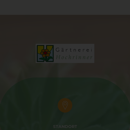
Pseudonymisierung ist die Verarbeitung personenbezogener
Daten in einer Weise, auf welche die personenbezogenen
Daten ohne Hinzuziehung zusätzlicher Informationen nicht
mehr einer spezifischen betroffenen Person zugeordnet
werden können, sofern diese zusätzlichen Informationen
gesondert aufbewahrt werden und technischen und
organisatorischen Maßnahmen unterliegen, die
gewährleisten, dass die personenbezogenen Daten nicht
einer identifizierten oder identifizierbaren natürlichen Person
zugewiesen werden.
g) Verantwortlicher oder für die
Verarbeitung Verantwortlicher
Verantwortlicher oder für die Verarbeitung Verantwortlicher ist
die natürliche oder juristische Person, Behörde, Einrichtung
oder andere Stelle, die allein oder gemeinsam mit anderen
über die Zwecke und Mittel der Verarbeitung von
personenbezogenen Daten entscheidet. Sind die Zwecke und
Mittel dieser Verarbeitung durch das Unionsrecht oder das
Recht der Mitgliedstaaten vorgegeben, so kann der
STANDORT