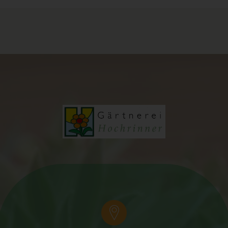
Pseudonymisierung ist die Verarbeitung personenbezogener
Daten in einer Weise, auf welche die personenbezogenen
Daten ohne Hinzuziehung zusätzlicher Informationen nicht
mehr einer spezifischen betroffenen Person zugeordnet
werden können, sofern diese zusätzlichen Informationen
gesondert aufbewahrt werden und technischen und
organisatorischen Maßnahmen unterliegen, die
gewährleisten, dass die personenbezogenen Daten nicht
einer identifizierten oder identifizierbaren natürlichen Person
zugewiesen werden.
g) Verantwortlicher oder für die
Verarbeitung Verantwortlicher
Verantwortlicher oder für die Verarbeitung Verantwortlicher ist
die natürliche oder juristische Person, Behörde, Einrichtung
oder andere Stelle, die allein oder gemeinsam mit anderen
über die Zwecke und Mittel der Verarbeitung von
personenbezogenen Daten entscheidet. Sind die Zwecke und
Mittel dieser Verarbeitung durch das Unionsrecht oder das
Recht der Mitgliedstaaten vorgegeben, so kann der