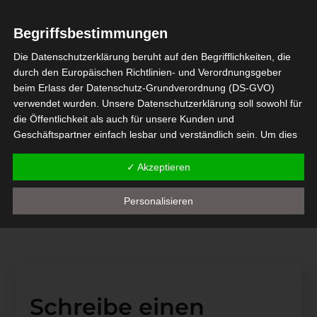
Begriffsbestimmungen
Die Datenschutzerklärung beruht auf den Begrifflichkeiten, die
durch den Europäischen Richtlinien- und Verordnungsgeber
beim Erlass der Datenschutz-Grundverordnung (DS-GVO)
Topfplanzen 3
verwendet wurden. Unsere Datenschutzerklärung soll sowohl für
10. JUNI 2021
die Öffentlichkeit als auch für unsere Kunden und
Geschäftspartner einfach lesbar und verständlich sein. Um dies
zu gewährleisten, möchten wir vorab die verwendeten
Begrifflichkeiten erläutern.
✓ Akzeptieren
Topfplanzen 5
Wir verwenden in dieser Datenschutzerklärung unter anderem
10. JUNI 2021
Personalisieren
die folgenden Begriffe:
a) personenbezogene Daten
Personenbezogene Daten sind alle Informationen, die sich
auf eine identifizierte oder identifizierbare natürliche Person
(im Folgenden "betroffene Person") beziehen. Als
identifizierbar wird eine natürliche Person angesehen, die
Schreibe einen
direkt oder indirekt, insbesondere mittels Zuordnung zu einer