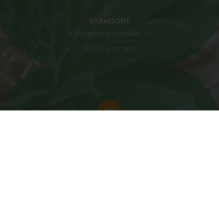
Verantwortliche beziehungsweise können die bestimmten
Kriterien seiner Benennung nach dem Unionsrecht oder dem
STANDORT
Recht der Mitgliedstaaten vorgesehen werden.
Vordernberger Straße 15
h) Auftragsverarbeiter
8790 Eisenerz
Auftragsverarbeiter ist eine natürliche oder juristische Person,
Behörde, Einrichtung oder andere Stelle, die
personenbezogene Daten im Auftrag des Verantwortlichen
verarbeitet.
i) Empfänger
Empfänger ist eine natürliche oder juristische Person,
Behörde, Einrichtung oder andere Stelle, der
personenbezogene Daten offengelegt werden, unabhängig
KONTAKT
davon, ob es sich bei ihr um einen Dritten handelt oder nicht.
+43 3848 2020
Behörden, die im Rahmen eines bestimmten
Untersuchungsauftrags nach dem Unionsrecht oder dem
Recht der Mitgliedstaaten möglicherweise
personenbezogene Daten erhalten, gelten jedoch nicht als
Empfänger.